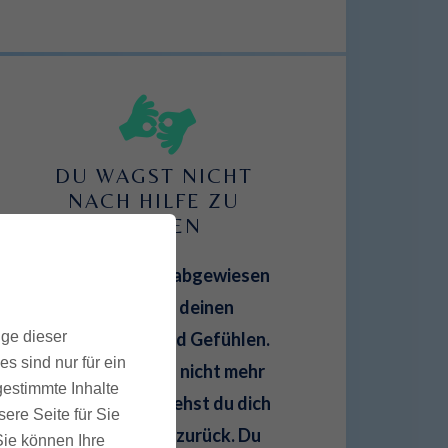
DU WAGST NICHT 
NACH HILFE ZU 
FRAGEN
Du bist als Kind abgewiesen
worden, mit deinen
ige dieser
Bedürfnissen und Gefühlen.
s sind nur für ein
Und weil du das nicht mehr
gestimmte Inhalte
erleben willst, ziehst du dich
ere Seite für Sie
mehr und mehr zurück. Du
 Sie können Ihre