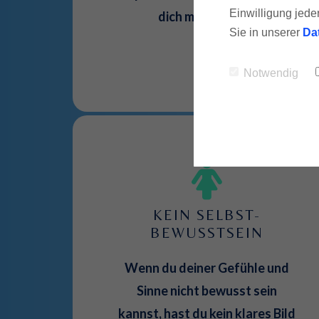
Einwilligung jede
dich mit anderen.
Sie in unserer
Da
Notwendig
KEIN SELBST-
BEWUSSTSEIN
Wenn du deiner Gefühle und
Sinne nicht bewusst sein
kannst, hast du kein klares Bild