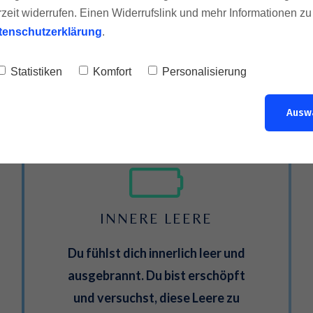
rzeit widerrufen. Einen Widerrufslink und mehr Informationen z
wirst.
tenschutzerklärung
.
Statistiken
Komfort
Personalisierung
Ausw
INNERE LEERE
Du fühlst dich innerlich leer und
ausgebrannt. Du bist erschöpft
und versuchst, diese Leere zu