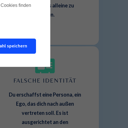
versuchst alles alleine zu
u Cookies finden
machen.
ahl speichern
FALSCHE IDENTITÄT
Du erschaffst eine Persona, ein
Ego, das dich nach außen
vertreten soll. Es ist
ausgerichtet an den