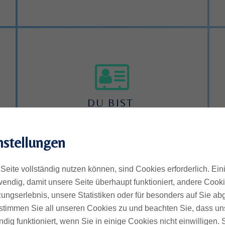
DU BIST 
PERFEKTIONISTISCH
nstellungen
Aus Angst zu versagen, weil du
keine Ahnung hast, wie du mit
Seite vollständig nutzen können, sind Cookies erforderlich. Ein
noch mehr Enttäuschung und
endig, damit unsere Seite überhaupt funktioniert, andere Cookie
Kritik umgehen kannst. Lieber
ungserlebnis, unsere Statistiken oder für besonders auf Sie ab
tust du es gar nicht, als dass du
te stimmen Sie all unseren Cookies zu und beachten Sie, dass uns
noch mehr Kritik ausgesetzt
ndig funktioniert, wenn Sie in einige Cookies nicht einwilligen.