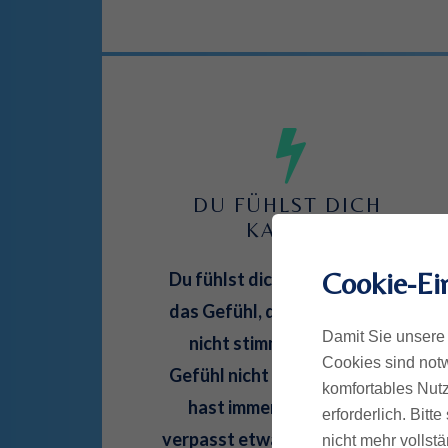
DU FÜHLST DICH 
KAPUTT
Cookie-Ei
Du fühlst dich fremd, und hast
das Gefühl, dass mit dir etwas
Damit Sie unsere 
nicht stimmt. Du hast das
Cookies sind notw
Gefühl nicht genug zu sein. Du
komfortables Nutz
hast immer das Gefühl du
erforderlich. Bit
verpasst etwas und vergleichst
nicht mehr vollstä